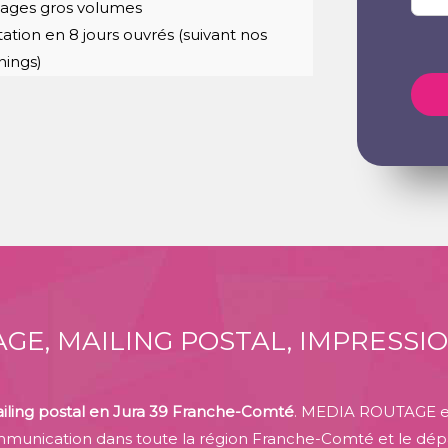
ages gros volumes
tation en 8 jours ouvrés (suivant nos
nings)
GE, MAILING POSTAL, IMPRESSI
iling postal en Jura 39 Franche-Comté
. MEDIA ROUTAGE e
munication dans toute la région Franche-Comté et le dép