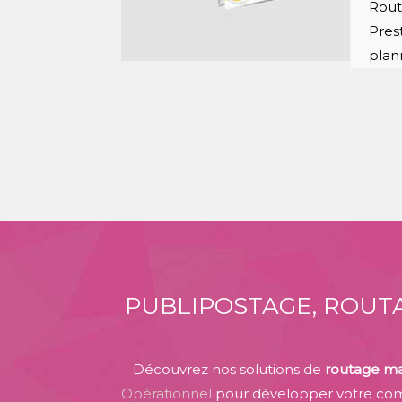
Rout
Pres
plan
PUBLIPOSTAGE, ROUTA
Découvrez nos solutions de
routage ma
Opérationnel
pour développer votre com