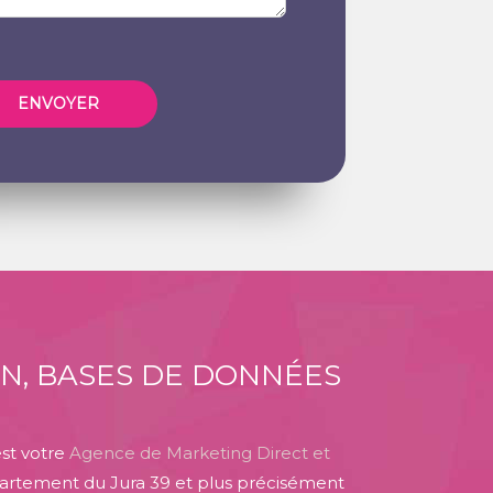
ON, BASES DE DONNÉES
st votre
Agence de Marketing Direct et
artement du Jura 39 et plus précisément