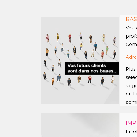
BAS
Vous
prof
Comi
Adre
Plus
séle
siège
en F
admin
IMP
En o