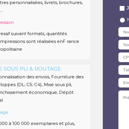
tres personnalisées, livrets, brochures,
J
s…
ession
essif suivant formats, quantités
impressions sont réalisées enF rance
opolitaine
E SOUS PLI & ROUTAGE
onnalisation des envois, Fourniture des
loppes (DL; C5; C4), Mise sous pli,
anchissement économique, Dépôt
al
tage
000 à 100 000 exemplaires et plus,