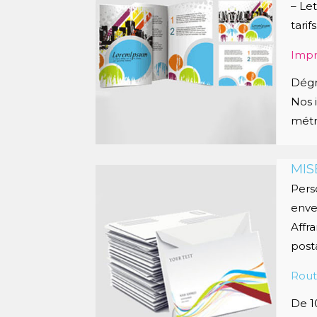
– Let
tarif
Impr
Dégr
Nos 
métr
MIS
Pers
enve
Affr
post
Rou
De 1