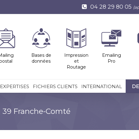
04 28 29 80 05
(a
Mailing
Bases de
Impression
Emailing
postal
données
et
Pro
Routage
EXPERTISES
FICHIERS CLIENTS
INTERNATIONAL
DE
ra 39 Franche-Comté