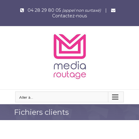
04 28 29 80 05
|
(appel non surtaxé)
Contactez-nous
Aller à...
Fichiers clients