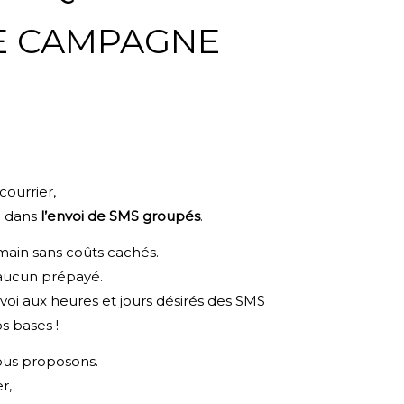
RE CAMPAGNE
courrier
,
e dans
l’envoi de SMS groupés
.
ain sans coûts cachés.
aucun prépayé.
voi aux heures et jours désirés des SMS
os bases !
nous proposons.
r,