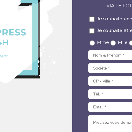
VIA LE FO
Je souhaite une
Je souhaite êtr
Mme
Mlle