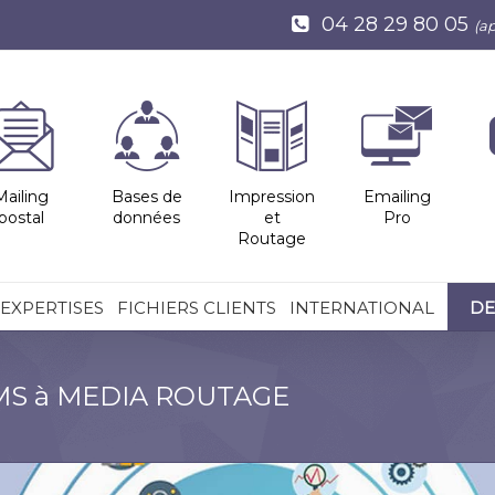
04 28 29 80 05
(a
Mailing
Bases de
Impression
Emailing
postal
données
et
Pro
Routage
EXPERTISES
FICHIERS CLIENTS
INTERNATIONAL
DE
SMS à MEDIA ROUTAGE