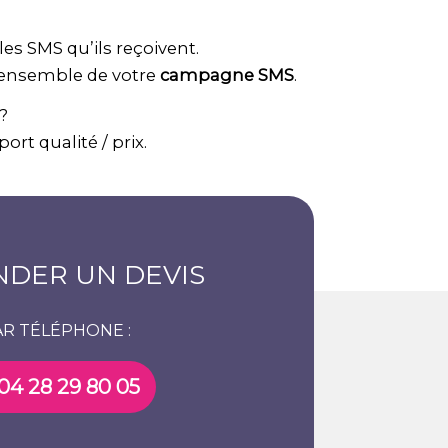
es SMS qu’ils reçoivent.
l’ensemble de votre
campagne SMS
.
?
t qualité / prix.
DER UN DEVIS
AR TÉLÉPHONE :
04 28 29 80 05