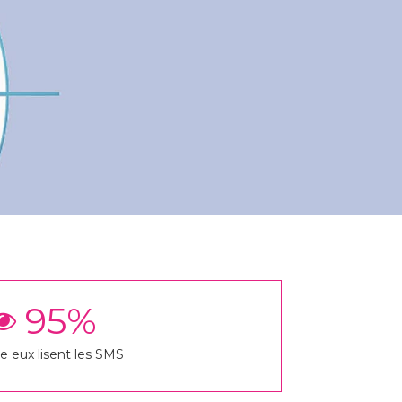
95
%
re eux lisent les SMS