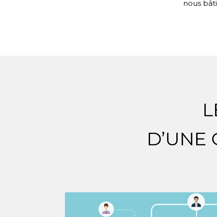
nous bât
L
D’UNE 