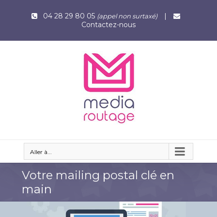
04 28 29 80 05
|
(appel non surtaxé)
Contactez-nous
Aller à...
Votre mailing postal clé en
main