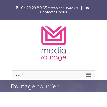
04 28 29 80 05
|
(appel non surtaxé)
Contactez-nous
Aller à...
Routage courrier