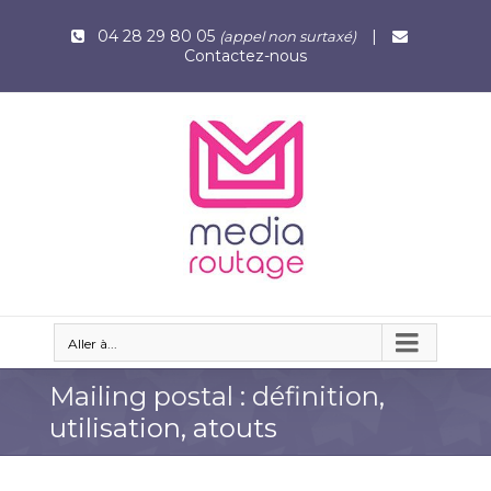
04 28 29 80 05
|
(appel non surtaxé)
Contactez-nous
Aller à...
Mailing postal : définition,
utilisation, atouts