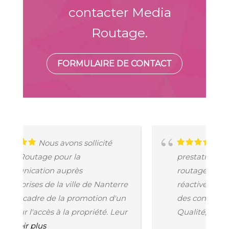
contacter Media
Routage.
FORMULAIRE DE CONTACT
té
Nous avons réalisé une
prestation avec impression et
routage de rapports. Equipe très
nterre
réactive à l'écoute des besoins et
 d'un
des contraintes de ses clients.
. Leur
Qualité, délais respectés....
Voir plus