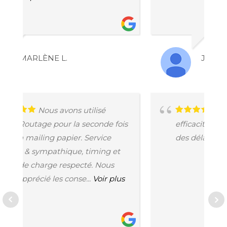
JO EM
Service parfait
e fois
efficacité, écoute, conseils, respect
ce
des délais
g et
us
 plus